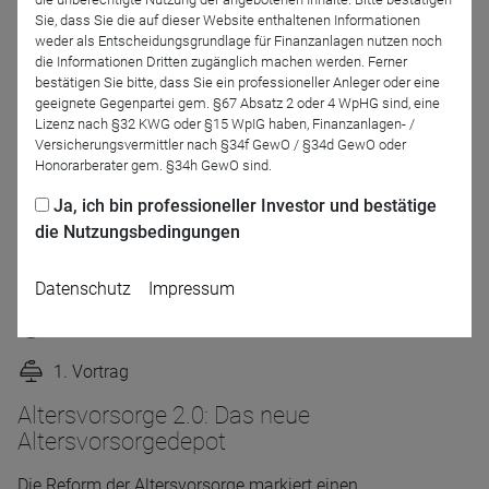
Begrüßung & Ausblick auf das Programm
Sie, dass Sie die auf dieser Website enthaltenen Informationen
weder als Entscheidungsgrundlage für Finanzanlagen nutzen noch
die Informationen Dritten zugänglich machen werden. Ferner
bestätigen Sie bitte, dass Sie ein professioneller Anleger oder eine
geeignete Gegenpartei gem. §67 Absatz 2 oder 4 WpHG sind, eine
Lizenz nach §32 KWG oder §15 WpIG haben, Finanzanlagen- /
Björn Drescher
Versicherungsvermittler nach §34f GewO / §34d GewO oder
Honorarberater gem. §34h GewO sind.
Vorstand
DRESCHER & CIE AG
Ja, ich bin professioneller Investor und bestätige
die Nutzungsbedingungen
Datenschutz
Impressum
11.00 Uhr | 60 Min.
1. Vortrag
Altersvorsorge 2.0: Das neue
Altersvorsorgedepot
Die Reform der Altersvorsorge markiert einen