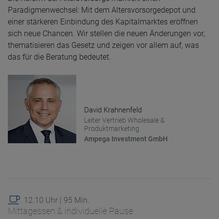
Name
CPref
Paradigmenwechsel: Mit dem Altersvorsorgedepot und
Anbieter
D&C
einer stärkeren Einbindung des Kapitalmarktes eröffnen
Zweck
Speichert Coockie Präferenzen
Ablauf
1 Jahr
sich neue Chancen. Wir stellen die neuen Änderungen vor,
thematisieren das Gesetz und zeigen vor allem auf, was
das für die Beratung bedeutet.
David Krahnenfeld
Leiter Vertrieb Wholesale &
Produktmarketing
Ampega Investment GmbH
12.10 Uhr | 95 Min.
Mittagessen & individuelle Pause